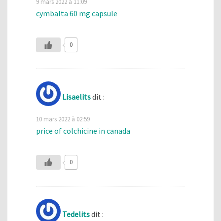
9 mars 2022 à 11:09
cymbalta 60 mg capsule
0
Lisaelits
dit :
10 mars 2022 à 02:59
price of colchicine in canada
0
Tedelits
dit :