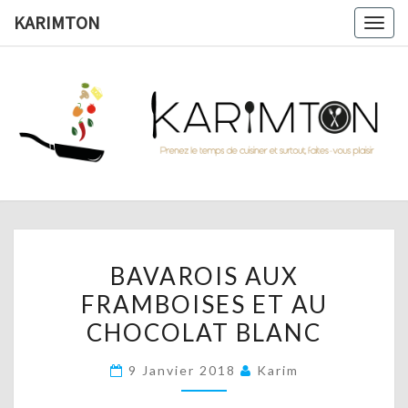
Skip
KARIMTON
Togg
to
navig
content
KARIMTO
Prenez
Le
Temps
De
Cuisiner
Et
Surtout,
Faites-
Vous
BAVAROIS
Plaisir !
BAVAROIS AUX
AUX
FRAMBOISES ET AU
FRAMBOISES
CHOCOLAT BLANC
ET
AU
9 Janvier 2018
Karim
CHOCOLAT
BLANC