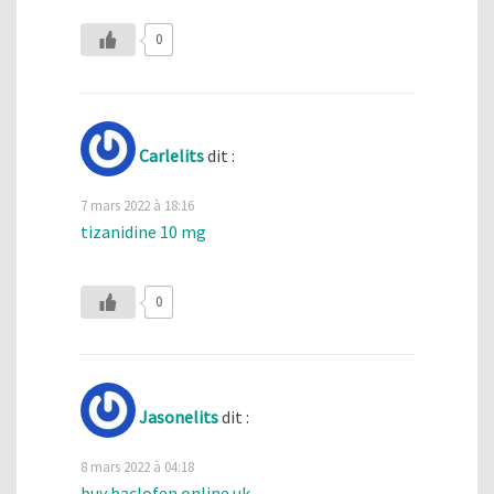
0
Carlelits
dit :
7 mars 2022 à 18:16
tizanidine 10 mg
0
Jasonelits
dit :
8 mars 2022 à 04:18
buy baclofen online uk