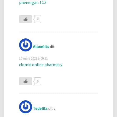
phenergan 12.5
0
Alanelits
dit :
16 mars 2022 à 00:21
clomid online pharmacy
0
Tedelits
dit :