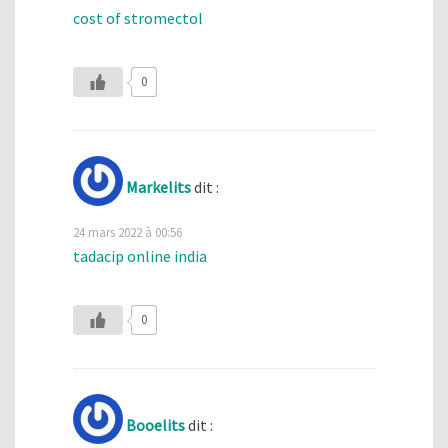
cost of stromectol
0
Markelits
dit :
24 mars 2022 à 00:56
tadacip online india
0
Booelits
dit :