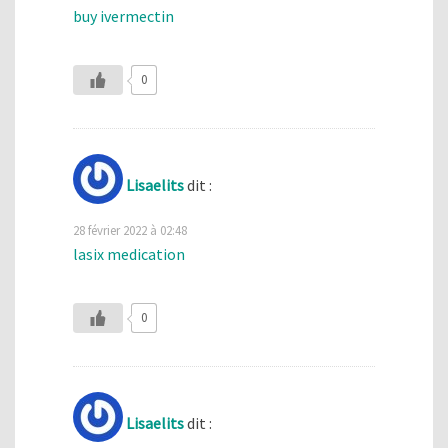
buy ivermectin
0
Lisaelits
dit :
28 février 2022 à 02:48
lasix medication
0
Lisaelits
dit :