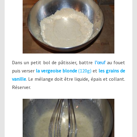
Dans un petit bol de pâtissier, battre
l’œuf
au fouet
puis verser
la vergeoise blonde
(120g)
et
les grains de
vanille
. Le mélange doit être liquide, épais et collant.
Réserver.