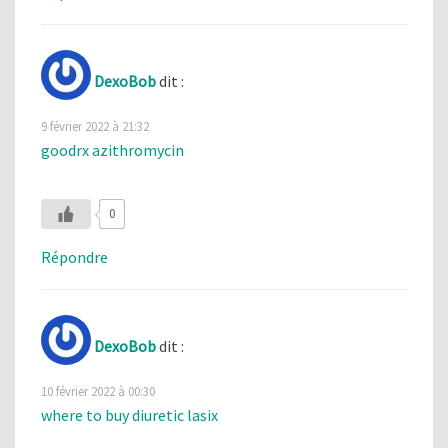
DexoBob
dit :
9 février 2022 à 21:32
goodrx azithromycin
0
Répondre
DexoBob
dit :
10 février 2022 à 00:30
where to buy diuretic lasix