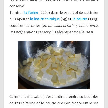
conserve.
Tamiser
la farine
(220g)
dans le gros bol de pâtissier
puis ajouter
la levure
chimique
(5g)
et
le beurre
(140g)
coupé en parcelles (e
n tamisant la farine, vous l’aérez,
vos préparations seront plus légères et moelleuses
).
Commencer à sabler, c’est-à-dire prendre du bout des
doigts la farine et le beurre que l’on frotte entre ses