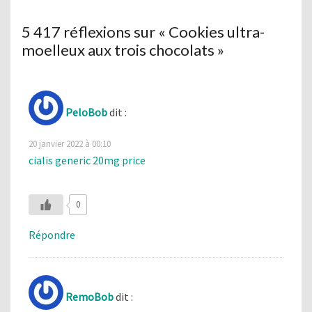
5 417 réflexions sur «
Cookies ultra-
moelleux aux trois chocolats
»
PeloBob
dit :
20 janvier 2022 à 00:10
cialis generic 20mg price
0
Répondre
RemoBob
dit :