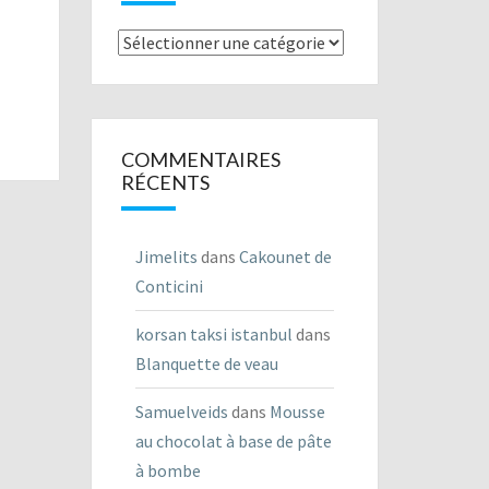
Listes
des
recettes
COMMENTAIRES
RÉCENTS
Jimelits
dans
Cakounet de
Conticini
korsan taksi istanbul
dans
Blanquette de veau
Samuelveids
dans
Mousse
au chocolat à base de pâte
à bombe