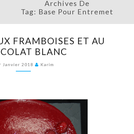
Archives De
Tag:
Base Pour Entremet
BAVAROIS
UX FRAMBOISES ET AU
AUX
COLAT BLANC
FRAMBOISES
ET
9 Janvier 2018
Karim
AU
CHOCOLAT
BLANC