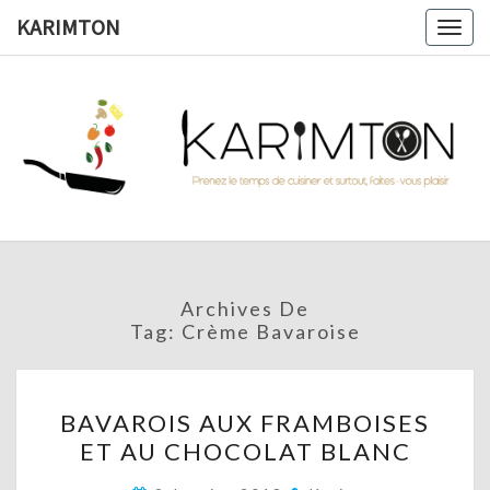
Skip
KARIMTON
Togg
to
navig
content
KARIMTO
Prenez
Le
Temps
De
Cuisiner
Et
Surtout,
Faites-
Vous
Archives De
Plaisir !
Tag:
Crème Bavaroise
BAVAROIS
BAVAROIS AUX FRAMBOISES
AUX
ET AU CHOCOLAT BLANC
FRAMBOISES
ET