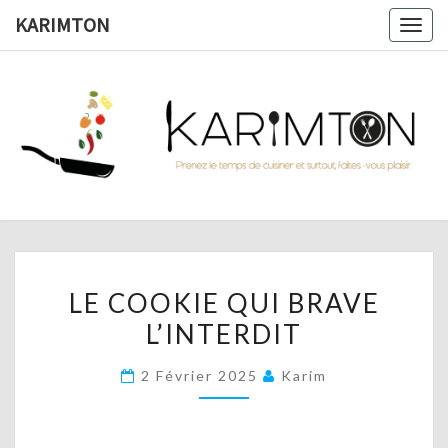
Skip
KARIMTON
Togg
to
navig
content
KARIMTO
Prenez
Le
Temps
De
Cuisiner
Et
Surtout,
Faites-
Vous
LE
Plaisir !
LE COOKIE QUI BRAVE
COOKIE
L’INTERDIT
QUI
BRAVE
2 Février 2025
Karim
L’INTERDIT