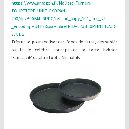
https://www.amazon.fr/Mallard-Ferriere-
TOURTIERE-UNIE-EXOPAN-
200/dp/B00BML6PDC/ref=pd_bxgy_201_img_2?
_encoding=UTF8&psc=1&refRID=07JBE0PHNT1CVSG
3JGDE
Très utile pour réaliser des fonds de tarte, des sablés
ou le le célèbre concept de la tarte hybride
‘Fantastik’ de Christophe Michalak.