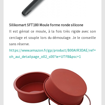
Silikomart SFT180 Moule forme ronde silicone
Il est génial ce moule, à la fois très rigide avec son
cerclage et souple lors du démoulage. Je le conseille
sans réserve.
https://www.amazon.fr/gp/product/B00AIR3DAE/ref=
oh_aui_detailpage_o02_s00?ie=UTF8&psc=1