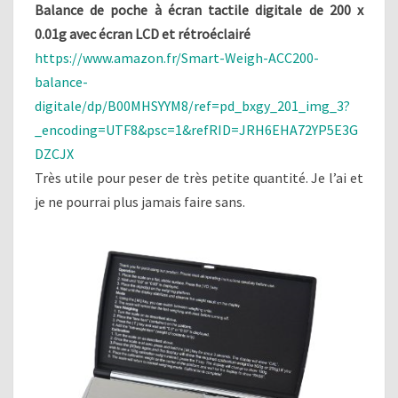
Balance de poche à écran tactile digitale de 200 x
0.01g avec écran LCD et rétroéclairé
https://www.amazon.fr/Smart-Weigh-ACC200-
balance-
digitale/dp/B00MHSYYM8/ref=pd_bxgy_201_img_3?
_encoding=UTF8&psc=1&refRID=JRH6EHA72YP5E3G
DZCJX
Très utile pour peser de très petite quantité. Je l’ai et
je ne pourrai plus jamais faire sans.