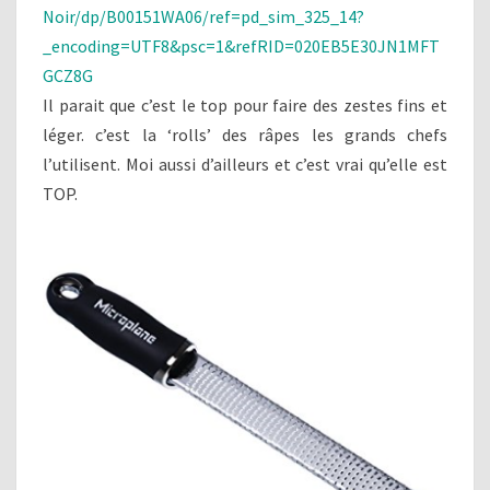
Noir/dp/B00151WA06/ref=pd_sim_325_14?
_encoding=UTF8&psc=1&refRID=020EB5E30JN1MFT
GCZ8G
Il parait que c’est le top pour faire des zestes fins et
léger. c’est la ‘rolls’ des râpes les grands chefs
l’utilisent. Moi aussi d’ailleurs et c’est vrai qu’elle est
TOP.