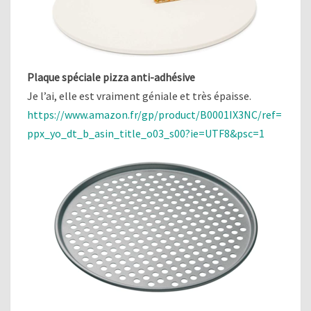
Plaque spéciale pizza anti-adhésive
Je l’ai, elle est vraiment géniale et très épaisse.
https://www.amazon.fr/gp/product/B0001IX3NC/ref=
ppx_yo_dt_b_asin_title_o03_s00?ie=UTF8&psc=1