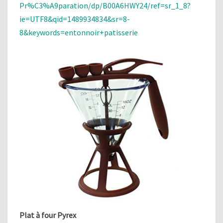
Pr%C3%A9paration/dp/B00A6HWY24/ref=sr_1_8?
ie=UTF8&qid=1489934834&sr=8-
8&keywords=entonnoir+patisserie
Plat à four Pyrex