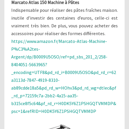
Marcato Atlas 150 Machine à Pâtes
Indispensable pour réaliser des pâtes fraîches maison.
inutile d’investir des centaines d’euros, celle-ci est
vraiment très bien. De plus, vous pouvez acheter des
accessoires pour réaliser des formes différentes.
https://www.amazon.fr/Marcato-Atlas-Machine-
P%C3%A2tes-
Argent/dp/B0009U5OSO/ref=pd_sbs_201_2/258-
8404051-5663965?
_encoding=UTF8&pd_rd_i=B0009U5OSO&pd_rd_r=62
a3113d-7847-4919-8310-
ab89cdde18a5&pd_rd_w=HOhv3&pd_rd_wg=dtIec&pf
_rd_p=72159c7a-2bb2-4a15-aa35-
b315ce8f5c64&pf_rd_r=H0DK5Y6Z1PSHGQTVMMDP&
psc=1&refRID=H0DK5Y6Z1PSHGQTVMMDP