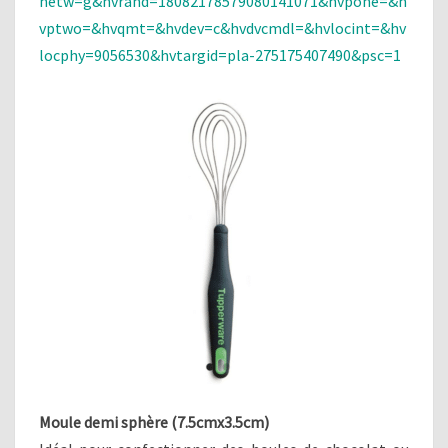
netw=g&hvrand=18082178579080141071&hvpone=&h
vptwo=&hvqmt=&hvdev=c&hvdvcmdl=&hvlocint=&hv
locphy=9056530&hvtargid=pla-275175407490&psc=1
Moule demi sphère (7.5cmx3.5cm)