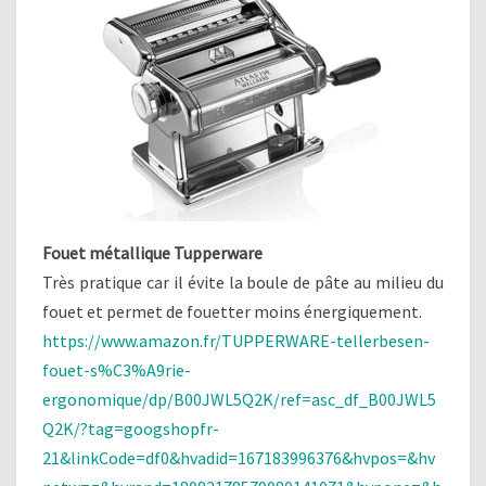
Fouet métallique Tupperware
Très pratique car il évite la boule de pâte au milieu du
fouet et permet de fouetter moins énergiquement.
https://www.amazon.fr/TUPPERWARE-tellerbesen-
fouet-s%C3%A9rie-
ergonomique/dp/B00JWL5Q2K/ref=asc_df_B00JWL5
Q2K/?tag=googshopfr-
21&linkCode=df0&hvadid=167183996376&hvpos=&hv