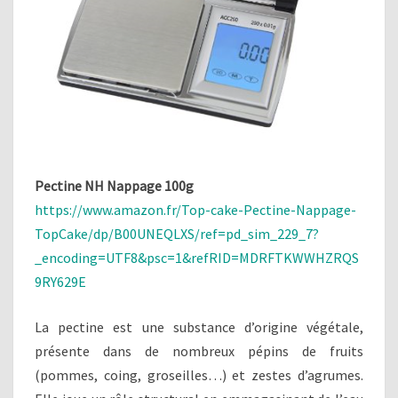
Pectine NH Nappage 100g
https://www.amazon.fr/Top-cake-Pectine-Nappage-
TopCake/dp/B00UNEQLXS/ref=pd_sim_229_7?
_encoding=UTF8&psc=1&refRID=MDRFTKWWHZRQS
9RY629E
La pectine est une substance d’origine végétale,
présente dans de nombreux pépins de fruits
(pommes, coing, groseilles…) et zestes d’agrumes.