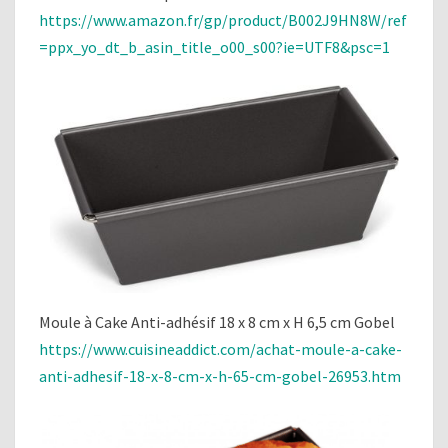
https://www.amazon.fr/gp/product/B002J9HN8W/ref
=ppx_yo_dt_b_asin_title_o00_s00?ie=UTF8&psc=1
Moule à Cake Anti-adhésif 18 x 8 cm x H 6,5 cm Gobel
https://www.cuisineaddict.com/achat-moule-a-cake-
anti-adhesif-18-x-8-cm-x-h-65-cm-gobel-26953.htm