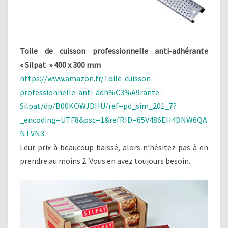
Toile de cuisson professionnelle anti-adhérante
« Silpat » 400 x 300 mm
https://www.amazon.fr/Toile-cuisson-
professionnelle-anti-adh%C3%A9rante-
Silpat/dp/B00KOWJDHU/ref=pd_sim_201_7?
_encoding=UTF8&psc=1&refRID=65V486EH4DNW6QA
NTVN3
Leur prix à beaucoup baissé, alors n’hésitez pas à en
prendre au moins 2. Vous en avez toujours besoin.