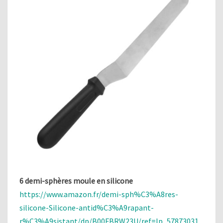
6 demi-sphères moule en silicone
https://www.amazon.fr/demi-sph%C3%A8res-
silicone-Silicone-antid%C3%A9rapant-
r%C3%A9sistant/dp/B00FBRW23U/ref=lp_57873031_