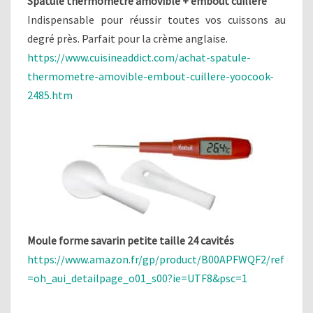
Spatule thermomètre amovible + embout cuillère
Indispensable pour réussir toutes vos cuissons au
degré près. Parfait pour la crème anglaise.
https://www.cuisineaddict.com/achat-spatule-
thermometre-amovible-embout-cuillere-yoocook-
2485.htm
Moule forme savarin petite taille 24 cavités
https://www.amazon.fr/gp/product/B00APFWQF2/ref
=oh_aui_detailpage_o01_s00?ie=UTF8&psc=1