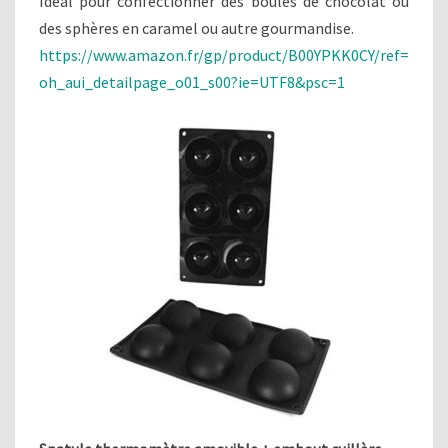
Idéal pour confectionner des boules de chocolat ou
des sphères en caramel ou autre gourmandise.
https://www.amazon.fr/gp/product/B00YPKK0CY/ref=
oh_aui_detailpage_o01_s00?ie=UTF8&psc=1