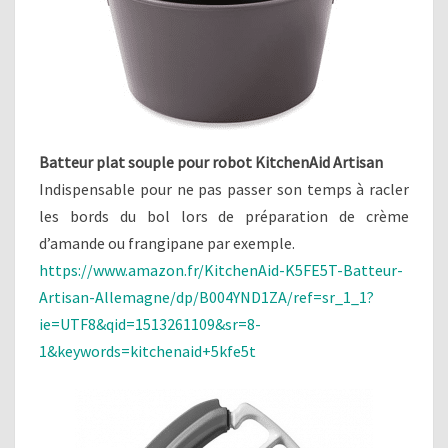
Batteur plat souple pour robot KitchenAid Artisan
Indispensable pour ne pas passer son temps à racler
les bords du bol lors de préparation de crème
d’amande ou frangipane par exemple.
https://www.amazon.fr/KitchenAid-K5FE5T-Batteur-
Artisan-Allemagne/dp/B004YND1ZA/ref=sr_1_1?
ie=UTF8&qid=1513261109&sr=8-
1&keywords=kitchenaid+5kfe5t