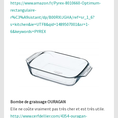
https://www.amazon.fr/Pyrex-8010660-Optimum-
rectangulaire-
r%C3%A9sistant/dp/B00RXIJGHA/ref=sr_1_6?
s=kitchen&ie=UTF8&qid=1489507001&sr=1-
6&keywords=PYREX
Bombe de graissage OURAGAN
Elle ne coûte vraiment pas très cher et est très utile.
http://www.cerfdellier.com/4354-ouragan-