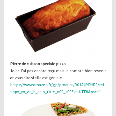
Pierre de cuisson spéciale pizza
Je ne l’ai pas encore reçu mais je compte bien revenir
et vous dire si elle est géniale.
https://www.amazon.fr/gp/product/B01AUYFNR0/ref
=ppx_yo_dt_b_asin_title_o00_s00?ie=UTF8&psc=1