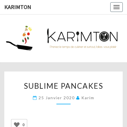
Skip
KARIMTON
Togg
to
navig
content
KARIMTO
Prenez
Le
Temps
De
Cuisiner
Et
Surtout,
Faites-
Vous
SUBLIME
Plaisir !
SUBLIME PANCAKES
PANCAKES
25 Janvier 2020
Karim
0