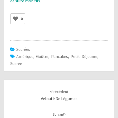
de suite mon fils..
0
Sucrées
Amérique
,
Goûter
,
Pancakes
,
Petit-Déjeuner
,
Sucrée
Navigation
d'article
Précédent
Velouté De Légumes
Suivant