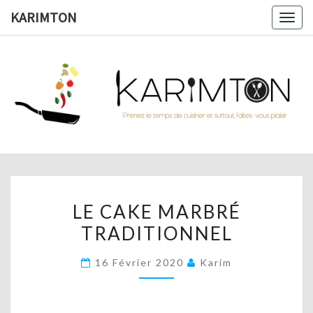
Skip
KARIMTON
Togg
to
navig
content
KARIMTO
Prenez
Le
Temps
De
Cuisiner
Et
Surtout,
Faites-
Vous
LE
Plaisir !
LE CAKE MARBRÉ
CAKE
TRADITIONNEL
MARBRÉ
TRADITIONNEL
16 Février 2020
Karim