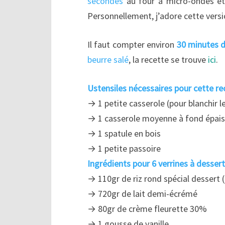
secondes
au four à micro-ondes et 
Personnellement, j’adore cette versi
Il faut compter environ
30
minutes
d
beurre salé
, la recette se trouve
ici
.
Ustensiles nécessaires pour cette rec
→ 1 petite casserole (pour blanchir le
→ 1 casserole moyenne à fond épais (p
→ 1 spatule en bois
→ 1 petite passoire
Ingrédients pour 6 verrines à dessert
→ 110gr de riz rond spécial dessert (j
→ 720gr de lait demi-écrémé
→ 80gr de crème fleurette 30%
→ 1 gousse de vanille