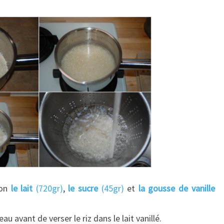
ion
le lait
(720gr)
,
le sucre
(45gr)
et
la gousse de vanille
u avant de verser le riz dans le lait vanillé.