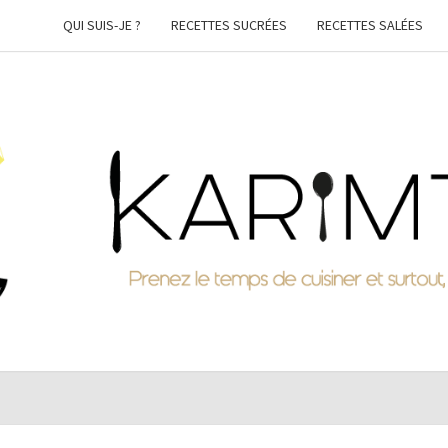
QUI SUIS-JE ?
RECETTES SUCRÉES
RECETTES SALÉES
KARI
Prenez
Le
Temps
De
Cuisiner
Et
Surtout,
Faites-
Vous
Plaisir !