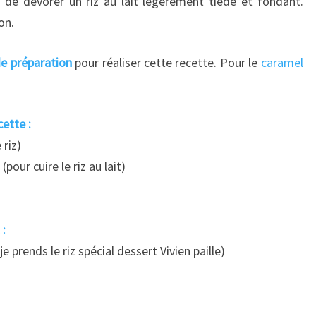
de dévorer un riz au lait légèrement tiède et fondant.
on.
e préparation
pour réaliser cette recette. Pour le
caramel
ette :
 riz)
our cuire le riz au lait)
 :
e prends le riz spécial dessert Vivien paille)