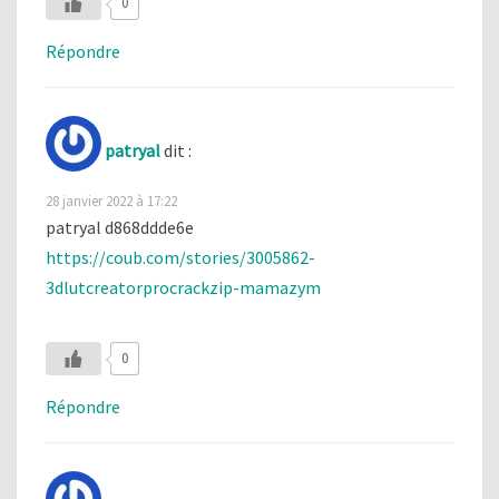
0
Répondre
patryal
dit :
28 janvier 2022 à 17:22
patryal d868ddde6e
https://coub.com/stories/3005862-
3dlutcreatorprocrackzip-mamazym
0
Répondre