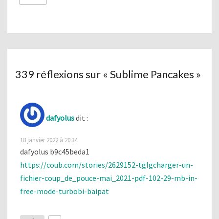
339 réflexions sur «
Sublime Pancakes
»
dafyolus
dit :
18 janvier 2022 à 20:34
dafyolus b9c45beda1
https://coub.com/stories/2629152-tglgcharger-un-
fichier-coup_de_pouce-mai_2021-pdf-102-29-mb-in-
free-mode-turbobi-baipat