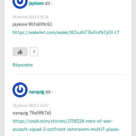
jaykase
dit :
19 janvier 2022 à 01:24
jaykase 8bfa699c61
https://wakelet.com/wake/MZoz0iTDufrvfk7yOl-tT
0
Répondre
narquig
dit :
19 janvier 2022 à 02:47
narquig 79a0ff67a5
https://coub.com/stories/2758229-men-of-war-
assault-squad-2-ostfront-veteranen-multi7-plaza-