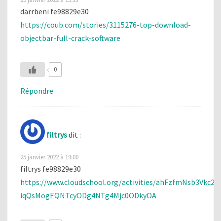
darrbeni fe98829e30
https://coub.com/stories/3115276-top-download-
objectbar-full-crack-software
0
Répondre
filtrys
dit :
25 janvier 2022 à 19:00
filtrys fe98829e30
https://www.cloudschool.org/activities/ahFzfmNsb3V
iqQsMogEQNTcyODg4NTg4Mjc0ODkyOA