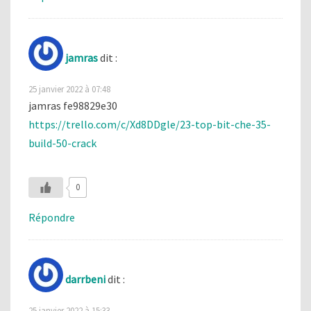
jamras
dit :
25 janvier 2022 à 07:48
jamras fe98829e30
https://trello.com/c/Xd8DDgle/23-top-bit-che-35-
build-50-crack
0
Répondre
darrbeni
dit :
25 janvier 2022 à 15:33