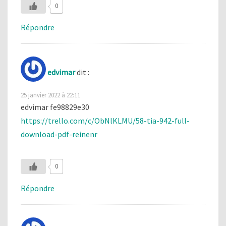
0
Répondre
edvimar
dit :
25 janvier 2022 à 22:11
edvimar fe98829e30
https://trello.com/c/ObNlKLMU/58-tia-942-full-
download-pdf-reinenr
0
Répondre