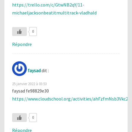
https://trello.com/c/GtwNB2qY/11-
michaeljacksonbeatitmultitrack-vladhald
0
Répondre
faysad
dit :
25 janvier 2022 à 03:53
faysad fe98829e30
https://www.cloudschool.org/activities/ahFzfmNsb
0
Répondre