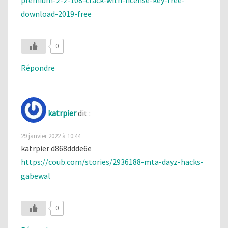
download-2019-free
0
Répondre
katrpier
dit :
29 janvier 2022 à 10:44
katrpier d868ddde6e
https://coub.com/stories/2936188-mta-dayz-hacks-
gabewal
0