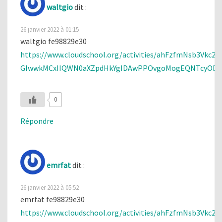
waltgio
dit :
26 janvier 2022 à 01:15
waltgio fe98829e30
https://www.cloudschool.org/activities/ahFzfmNsb3Vk
GIwwkMCxIIQWN0aXZpdHkYgIDAwPPOvgoMogEQNTcyODg
0
Répondre
emrfat
dit :
26 janvier 2022 à 05:52
emrfat fe98829e30
https://www.cloudschool.org/activities/ahFzfmNsb3