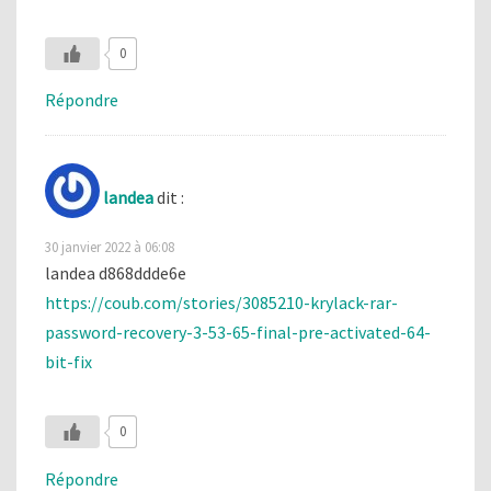
0
Répondre
landea
dit :
30 janvier 2022 à 06:08
landea d868ddde6e
https://coub.com/stories/3085210-krylack-rar-
password-recovery-3-53-65-final-pre-activated-64-
bit-fix
0
Répondre