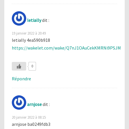
letially
dit :
19 janvier 2022 à 20:49
letially 4ea590b918
https://wakelet.com/wake/Q7nJ1OAuCekKMRNi9PSJM
0
Répondre
arnjose
dit :
20 janvier 2022 à 08:15
arnjose ba0249fdb3