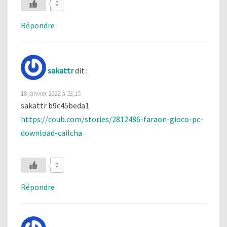
0
Répondre
sakattr
dit :
18 janvier 2022 à 23:15
sakattr b9c45beda1
https://coub.com/stories/2812486-faraon-gioco-pc-
download-cailcha
0
Répondre