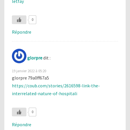
letfay
0
Répondre
glorpre
dit :
19 janvier 2022 à 05:20
glorpre 79a0ff67a5
https://coub.com/stories/2616598-link-the-
interrelated-nature-of-hospitali
0
Répondre