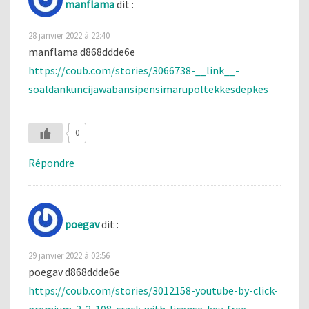
manflama
dit :
28 janvier 2022 à 22:40
manflama d868ddde6e
https://coub.com/stories/3066738-__link__-
soaldankuncijawabansipensimarupoltekkesdepkes
0
Répondre
poegav
dit :
29 janvier 2022 à 02:56
poegav d868ddde6e
https://coub.com/stories/3012158-youtube-by-click-
premium-2-2-108-crack-with-license-key-free-