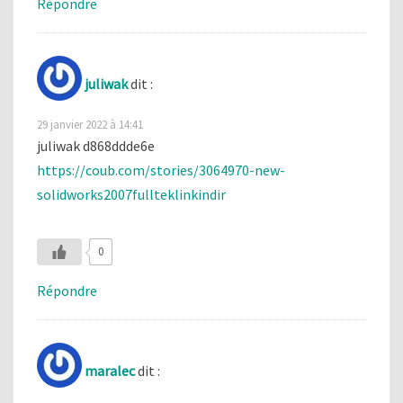
Répondre
juliwak
dit :
29 janvier 2022 à 14:41
juliwak d868ddde6e
https://coub.com/stories/3064970-new-
solidworks2007fullteklinkindir
0
Répondre
maralec
dit :