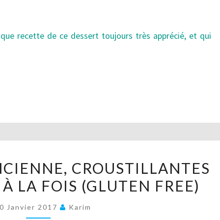
ique recette de ce dessert toujours très apprécié, et qui
MERINGUE
NCIENNE, CROUSTILLANTES
À
À LA FOIS (GLUTEN FREE)
L’ANCIENNE,
CROUSTILLANTES
0 Janvier 2017
Karim
ET