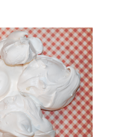
FONDANTES
À
LA
FOIS
(GLUTEN
FREE)