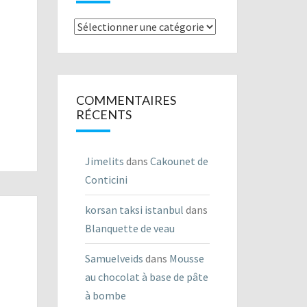
Listes
des
recettes
COMMENTAIRES
RÉCENTS
Jimelits
dans
Cakounet de
Conticini
korsan taksi istanbul
dans
Blanquette de veau
Samuelveids
dans
Mousse
au chocolat à base de pâte
à bombe