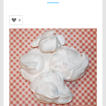
LA
FOIS
(GLUTEN
0
FREE)