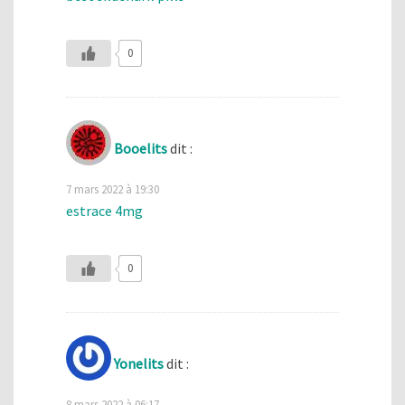
0
Booelits
dit :
7 mars 2022 à 19:30
estrace 4mg
0
Yonelits
dit :
8 mars 2022 à 06:17