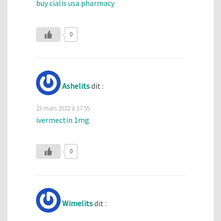
buy cialis usa pharmacy
0
Ashelits
dit :
23 mars 2022 à 17:55
ivermectin 1mg
0
Wimelits
dit :