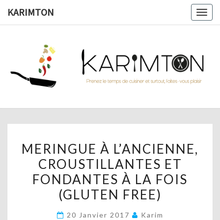
Skip
KARIMTON
Togg
to
navig
content
KARIMTO
Prenez
Le
Temps
De
Cuisiner
Et
Surtout,
Faites-
Vous
MERINGUE
Plaisir !
MERINGUE À L’ANCIENNE,
À
CROUSTILLANTES ET
L’ANCIENNE,
FONDANTES À LA FOIS
CROUSTILLANTES
ET
(GLUTEN FREE)
FONDANTES
20 Janvier 2017
Karim
À