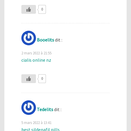
0
Booelits
dit :
2 mars 2022 à 21:55
cialis online nz
0
Tedelits
dit :
5 mars 2022 à 13:41
best sildenafil pills