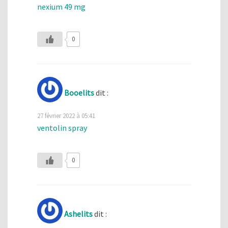
nexium 49 mg
0
Booelits
dit :
27 février 2022 à 05:41
ventolin spray
0
Ashelits
dit :