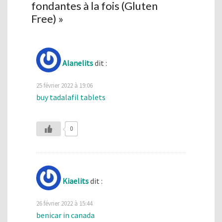
fondantes à la fois (Gluten
Free)
»
Alanelits
dit :
25 février 2022 à 19:06
buy tadalafil tablets
0
Kiaelits
dit :
26 février 2022 à 15:44
benicar in canada