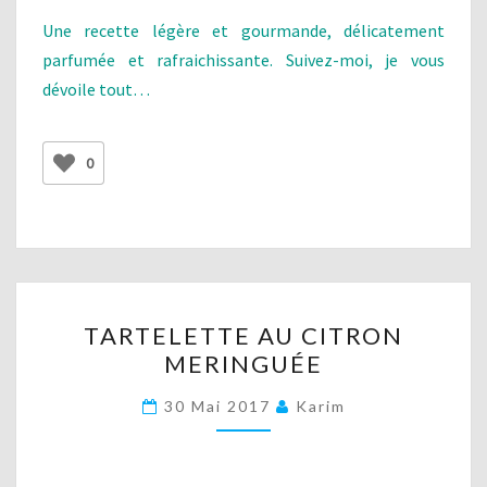
Une recette légère et gourmande, délicatement
parfumée et rafraichissante. Suivez-moi, je vous
dévoile tout…
0
TARTELETTE
TARTELETTE AU CITRON
AU
MERINGUÉE
CITRON
MERINGUÉE
30 Mai 2017
Karim