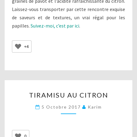
graines de pavot et l’acidité rafraîchissante du citron.
Laissez-vous transporter par cette rencontre exquise
de saveurs et de textures, un vrai régal pour les
papilles.
Suivez-moi, c’est par ici
.
+4
TIRAMISU
TIRAMISU AU CITRON
AU
CITRON
5 Octobre 2017
Karim
0