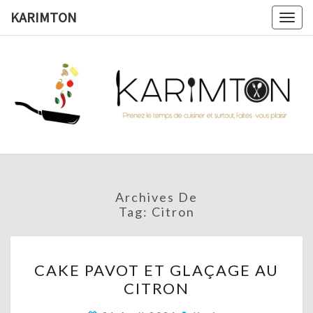
Skip
KARIMTON
Togg
to
navig
content
KARIMTO
Prenez
Le
Temps
De
Cuisiner
Et
Surtout,
Faites-
Vous
Archives De
Plaisir !
Tag:
Citron
CAKE
CAKE PAVOT ET GLAÇAGE AU
PAVOT
CITRON
ET
GLAÇAGE