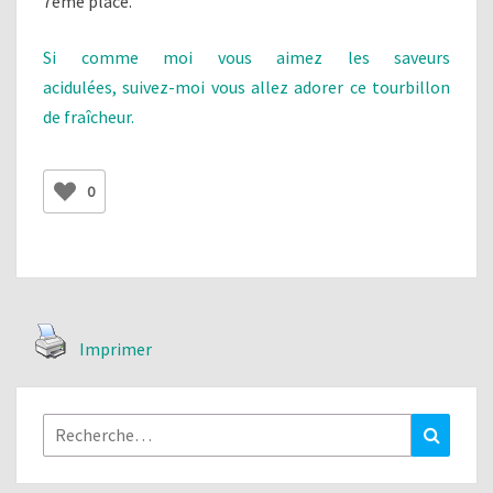
7ème place.
Si comme moi vous aimez les saveurs
acidulées, suivez-moi vous allez adorer ce tourbillon
de fraîcheur.
0
Imprimer
Rechercher :
Recher