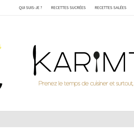
QUI SUIS-JE ?
RECETTES SUCRÉES
RECETTES SALÉES
KARI
Prenez
Le
Temps
De
Cuisiner
Et
Surtout,
Faites-
Vous
Plaisir !