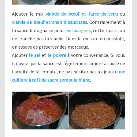
Ajouter le mix
viande de bœuf et farce de veau
ou
viande de bœuf et chair à saucisses
. Contrairement à
la sauce bolognaise pour
les lasagnes
, cette fois-ci on
ne tranche pas la viande. Dans la mesure du possible,
on essaye de préserver des morceaux.
Ajouter
le sel
et
le poivre
à votre convenance. Si vous
trouvez que la sauce est légèrement amère à cause de
l’acidité de la tomate, ne pas hésiter pas à ajouter
une
cuillère à café de sucre semoule blanc
.