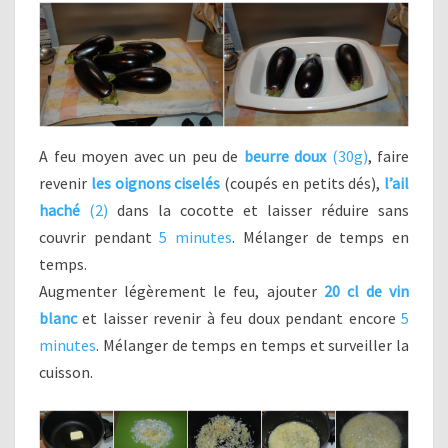
A feu moyen avec un peu de
beurre doux
(30g)
, faire
revenir
les oignons ciselés
(coupés en petits dés),
l’ail
haché
(2)
dans la cocotte et laisser réduire sans
couvrir pendant
5 minutes
. Mélanger de temps en
temps.
Augmenter légèrement le feu, ajouter
20 cl de vin
blanc
et laisser revenir à feu doux pendant encore
5
minutes
. Mélanger de temps en temps et surveiller la
cuisson.