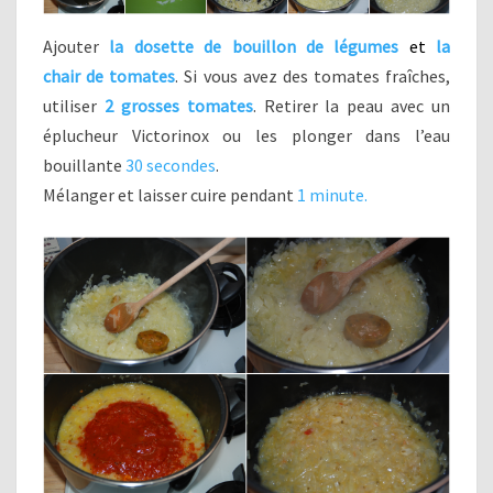
Ajouter
la dosette de bouillon de légumes
et
la
chair
de tomates
. Si vous avez des tomates fraîches,
utiliser
2 grosses tomates
. Retirer la peau avec un
éplucheur Victorinox ou les plonger dans l’eau
bouillante
30 secondes
.
Mélanger et laisser cuire pendant
1 minute.