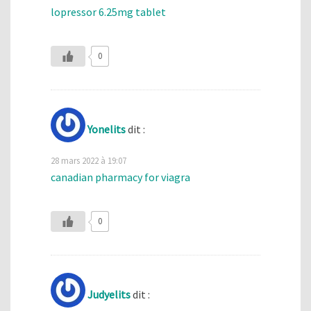
lopressor 6.25mg tablet
0
Yonelits
dit :
28 mars 2022 à 19:07
canadian pharmacy for viagra
0
Judyelits
dit :