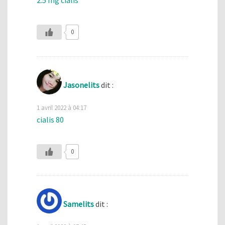
0
Jasonelits
dit :
1 avril 2022 à 04:17
cialis 80
0
Samelits
dit :