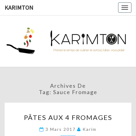
Skip
KARIMTON
Togg
to
navig
content
KARIMTO
Prenez
Le
Temps
De
Cuisiner
Et
Surtout,
Faites-
Vous
Archives De
Plaisir !
Tag:
Sauce Fromage
PÂTES
PÂTES AUX 4 FROMAGES
AUX
4
3 Mars 2017
Karim
FROMAGES