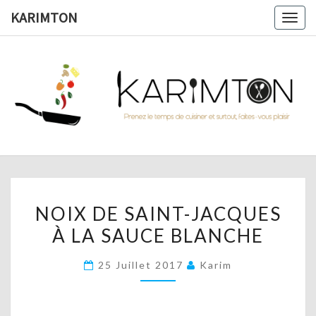
Skip
KARIMTON
Togg
to
navig
content
KARIMTO
Prenez
Le
Temps
De
Cuisiner
Et
Surtout,
Faites-
Vous
NOIX
Plaisir !
NOIX DE SAINT-JACQUES
DE
À LA SAUCE BLANCHE
SAINT-
JACQUES
25 Juillet 2017
Karim
À
LA
SAUCE