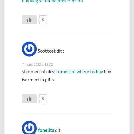
buy viagra online prescription
0
Scottcet
dit :
7 mars 2022 à 11:32
stromectol uk
stromectol where to buy
buy
ivermectin pills
0
Yonelits
dit :