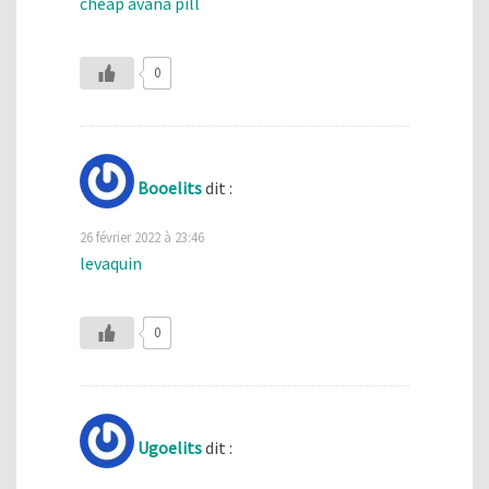
cheap avana pill
0
Booelits
dit :
26 février 2022 à 23:46
levaquin
0
Ugoelits
dit :