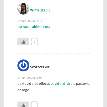
Wimelits
dit :
8 mars 2022 à 09:17
estrace tablets cost
0
Scottcet
dit :
9 mars 2022 à 00:04
paxlovid side effects
covid antivirals
paxlovid
dosage
0