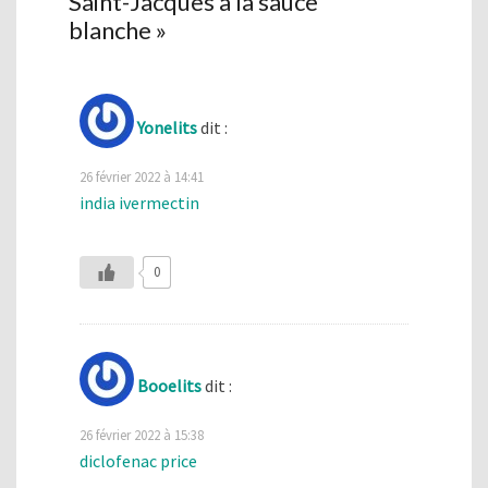
Saint-Jacques à la sauce
blanche
»
Yonelits
dit :
26 février 2022 à 14:41
india ivermectin
0
Booelits
dit :
26 février 2022 à 15:38
diclofenac price