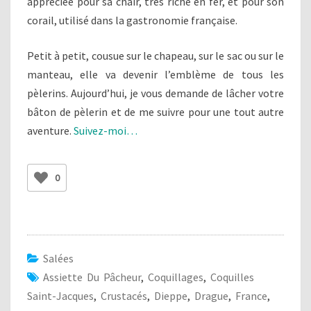
appréciée pour sa chair, très riche en fer, et pour son
corail, utilisé dans la gastronomie française.
Petit à petit, cousue sur le chapeau, sur le sac ou sur le
manteau, elle va devenir l’emblème de tous les
pèlerins. Aujourd’hui, je vous demande de lâcher votre
bâton de pèlerin et de me suivre pour une tout autre
aventure.
Suivez-moi…
0
Salées
Assiette Du Pâcheur
,
Coquillages
,
Coquilles
Saint-Jacques
,
Crustacés
,
Dieppe
,
Drague
,
France
,