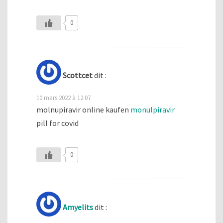
0
Scottcet
dit :
10 mars 2022 à 12:07
molnupiravir online kaufen
monulpiravir
pill for covid
0
Amyelits
dit :