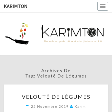
Skip
KARIMTON
Togg
to
navig
content
KARIMTO
Prenez
Le
Temps
De
Cuisiner
Et
Surtout,
Faites-
Vous
Archives De
Plaisir !
Tag:
Velouté De Légumes
VELOUTÉ
VELOUTÉ DE LÉGUMES
DE
LÉGUMES
22 Novembre 2019
Karim