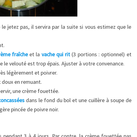
 jetez pas, il servira par la suite si vous estimez que le
nt.
rème fraîche
et la
vache qui rit
(3 portions : optionnel) et
e le velouté est trop épais. Ajuster à votre convenance.
très légèrement et poivrer.
x doux en remuant.
servir, une crème fouettée.
 concassées
dans le fond du bol et une cuillère à soupe de
gère pincée de poivre noir.
s pendant 3 à 4 jours. Par contre, la crème fouettée pas