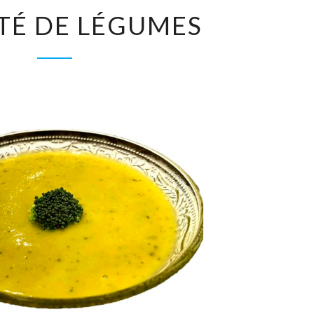
VELOUTÉ
TÉ DE LÉGUMES
DE
LÉGUMES