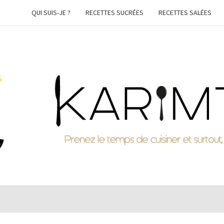
QUI SUIS-JE ?
RECETTES SUCRÉES
RECETTES SALÉES
KARI
Prenez
Le
Temps
De
Cuisiner
Et
Surtout,
Faites-
Vous
Plaisir !