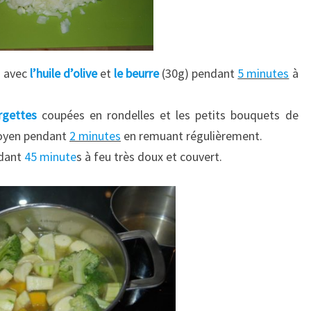
n
avec
l’huile d’olive
et
le beurre
(30g) pendant
5 minutes
à
rgettes
coupées en rondelles et les petits bouquets de
 moyen pendant
2 minutes
en remuant régulièrement.
ndant
45 minute
s à feu très doux et couvert.