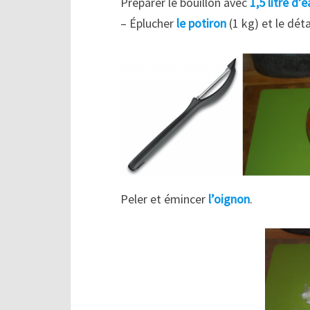
Préparer le bouillon avec
1,5 litre d’
– Éplucher
le potiron
(1 kg) et le dét
Peler et émincer
l’oignon
.