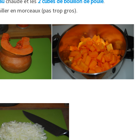
eau
chaude et les
2 cubes de bouillon de poule
.
ailler en morceaux (pas trop gros).