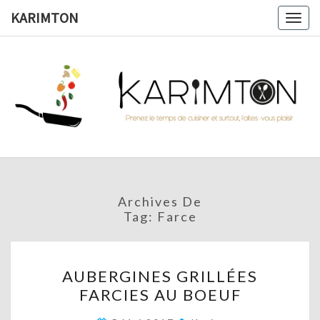
Skip
KARIMTON
Togg
to
navig
content
KARIMTO
Prenez
Le
Temps
De
Cuisiner
Et
Surtout,
Faites-
Vous
Archives De
Plaisir !
Tag:
Farce
AUBERGINES
AUBERGINES GRILLÉES
GRILLÉES
FARCIES AU BOEUF
FARCIES
AU