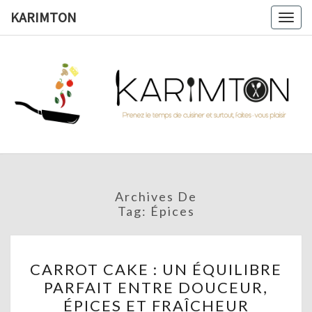
Skip
KARIMTON
Togg
to
navig
content
KARIMTO
Prenez
Le
Temps
De
Cuisiner
Et
Surtout,
Faites-
Vous
Archives De
Plaisir !
Tag:
Épices
CARROT
CARROT CAKE : UN ÉQUILIBRE
CAKE
PARFAIT ENTRE DOUCEUR,
:
ÉPICES ET FRAÎCHEUR
UN