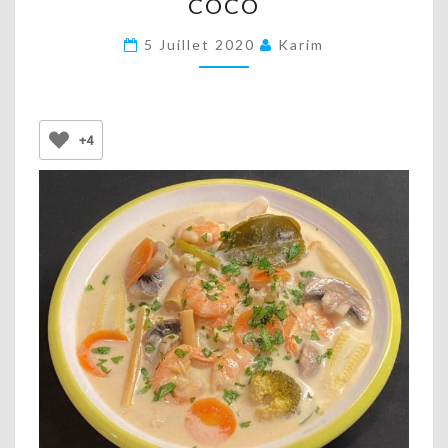
COCO
SOUPE
THAÏ
5 Juillet 2020
Karim
AUX
CREVETTES,
À
+4
LA
CITRONNELLE
ET
AU
LAIT
DE
COCO