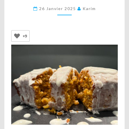
ÉQUILIBRE
26 Janvier 2025
Karim
PARFAIT
ENTRE
DOUCEUR,
+9
ÉPICES
ET
FRAÎCHEUR