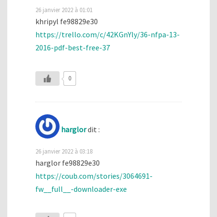
26 janvier 2022 à 01:01
khripyl fe98829e30
https://trello.com/c/42KGnYly/36-nfpa-13-
2016-pdf-best-free-37
0
harglor
dit :
26 janvier 2022 à 03:18
harglor fe98829e30
https://coub.com/stories/3064691-
fw__full__-downloader-exe