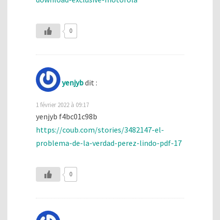
0
yenjyb
dit :
1 février 2022 à 09:17
yenjyb f4bc01c98b
https://coub.com/stories/3482147-el-
problema-de-la-verdad-perez-lindo-pdf-17
0