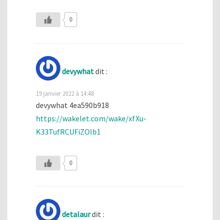
0
devywhat
dit :
19 janvier 2022 à 14:48
devywhat 4ea590b918
https://wakelet.com/wake/xfXu-
K33TufRCUFiZOlb1
0
detalaur
dit :