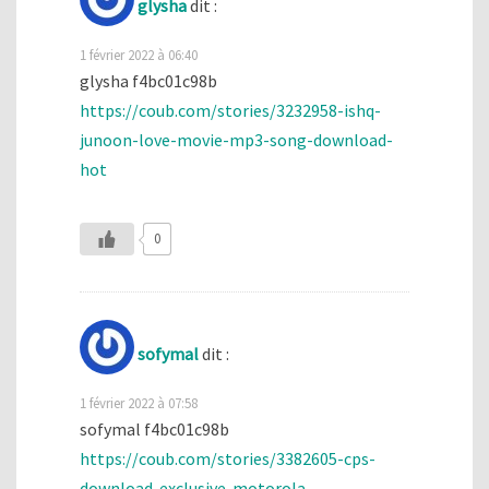
glysha
dit :
1 février 2022 à 06:40
glysha f4bc01c98b
https://coub.com/stories/3232958-ishq-
junoon-love-movie-mp3-song-download-
hot
0
sofymal
dit :
1 février 2022 à 07:58
sofymal f4bc01c98b
https://coub.com/stories/3382605-cps-
download-exclusive-motorola