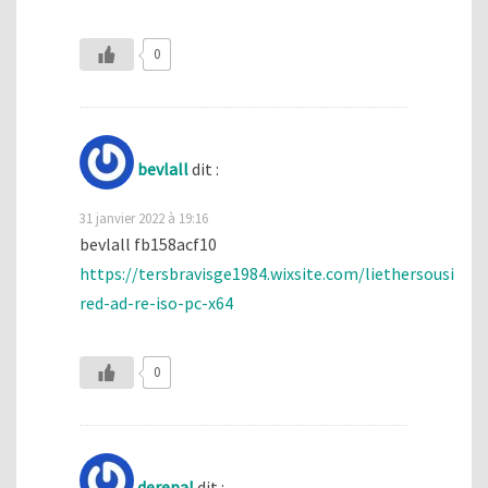
0
bevlall
dit :
31 janvier 2022 à 19:16
bevlall fb158acf10
https://tersbravisge1984.wixsite.com/liethersousi/pos
red-ad-re-iso-pc-x64
0
derepal
dit :