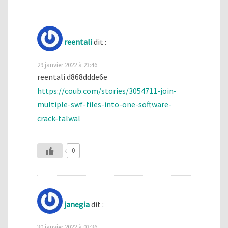
reentali
dit :
29 janvier 2022 à 23:46
reentali d868ddde6e
https://coub.com/stories/3054711-join-
multiple-swf-files-into-one-software-
crack-talwal
0
janegia
dit :
30 janvier 2022 à 03:36