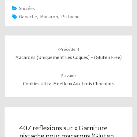
Sucrées
Ganache
,
Macaron
,
Pistache
Navigation
d'article
Précédent
Macarons (uniquement Les Coques) – (Gluten Free)
Suivant
Cookies Ultra-Moelleux Aux Trois Chocolats
407 réflexions sur «
Garniture
pistache pour macarons (Gluten