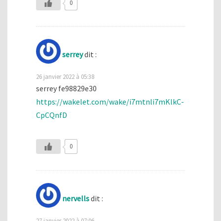
0
serrey
dit :
26 janvier 2022 à 05:38
serrey fe98829e30
https://wakelet.com/wake/i7mtnli7mKlkC-
CpCQnfD
0
nervells
dit :
27 janvier 2022 à 07:06