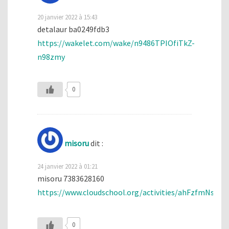
20 janvier 2022 à 15:43
detalaur ba0249fdb3
https://wakelet.com/wake/n9486TPIOfiTkZ-
n98zmy
0
misoru
dit :
24 janvier 2022 à 01:21
misoru 7383628160
https://www.cloudschool.org/activities/ahFzfm
0