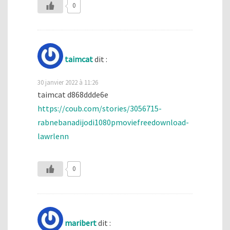
0
taimcat
dit :
30 janvier 2022 à 11:26
taimcat d868ddde6e
https://coub.com/stories/3056715-
rabnebanadijodi1080pmoviefreedownload-
lawrlenn
0
maribert
dit :