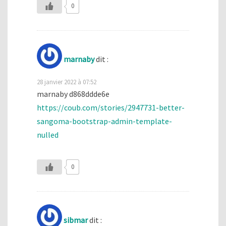
0
marnaby
dit :
28 janvier 2022 à 07:52
marnaby d868ddde6e
https://coub.com/stories/2947731-better-
sangoma-bootstrap-admin-template-
nulled
0
sibmar
dit :