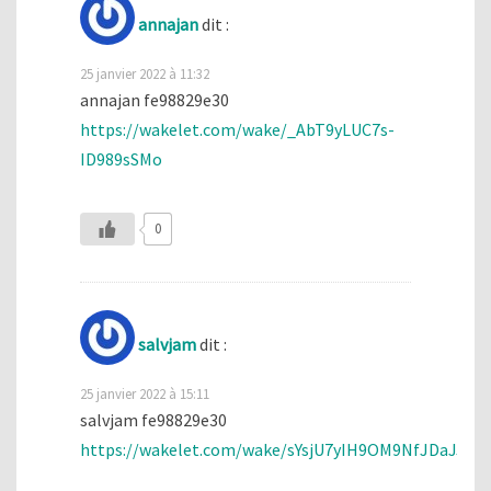
annajan
dit :
25 janvier 2022 à 11:32
annajan fe98829e30
https://wakelet.com/wake/_AbT9yLUC7s-
ID989sSMo
0
salvjam
dit :
25 janvier 2022 à 15:11
salvjam fe98829e30
https://wakelet.com/wake/sYsjU7yIH9OM9NfJDaJJp