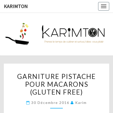
Skip
KARIMTON
Togg
to
navig
content
KARIMTO
Prenez
Le
Temps
De
Cuisiner
Et
Surtout,
Faites-
Vous
GARNITURE
Plaisir !
GARNITURE PISTACHE
PISTACHE
POUR MACARONS
POUR
(GLUTEN FREE)
MACARONS
(GLUTEN
30 Décembre 2016
Karim
FREE)