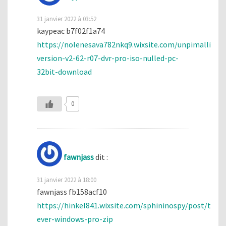
31 janvier 2022 à 03:52
kaypeac b7f02f1a74
https://nolenesava782nkq9.wixsite.com/unpimalli/pos
version-v2-62-r07-dvr-pro-iso-nulled-pc-
32bit-download
0
fawnjass
dit :
31 janvier 2022 à 18:00
fawnjass fb158acf10
https://hinkel841.wixsite.com/sphininospy/post/torre
ever-windows-pro-zip