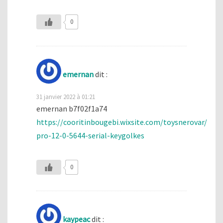
0
emernan
dit :
31 janvier 2022 à 01:21
emernan b7f02f1a74
https://cooritinbougebi.wixsite.com/toysnerovar/post/
pro-12-0-5644-serial-keygolkes
0
kaypeac
dit :