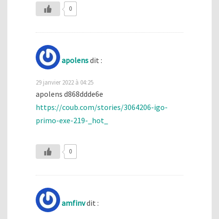
0
apolens
dit :
29 janvier 2022 à 04:25
apolens d868ddde6e
https://coub.com/stories/3064206-igo-
primo-exe-219-_hot_
0
amfinv
dit :