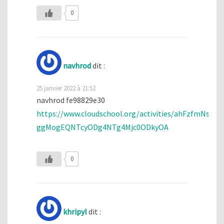
0
navhrod
dit :
25 janvier 2022 à 21:52
navhrod fe98829e30
https://www.cloudschool.org/activities/ahFzfmN
ggMogEQNTcyODg4NTg4Mjc0ODkyOA
0
khripyl
dit :