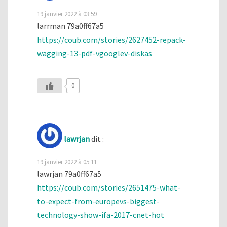
19 janvier 2022 à 03:59
larrman 79a0ff67a5
https://coub.com/stories/2627452-repack-
wagging-13-pdf-vgooglev-diskas
0
lawrjan
dit :
19 janvier 2022 à 05:11
lawrjan 79a0ff67a5
https://coub.com/stories/2651475-what-
to-expect-from-europevs-biggest-
technology-show-ifa-2017-cnet-hot