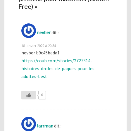
Free)
»
nevber
dit :
18 janvier 2022 à 20:54
nevber b9c45beda1
https://coub.com/stories/2727314-
histoires-droles-de-paques-pour-les-
adultes-best
0
larrman
dit :