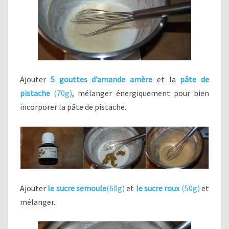
Ajouter
5 gouttes d’amande amère
et la
pâte de
pistache
(70g)
, mélanger énergiquement pour bien
incorporer la pâte de pistache.
Ajouter
le sucre semoule
(60g)
et
le sucre roux
(50g)
et
mélanger.