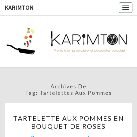
Skip
KARIMTON
Togg
to
navig
content
KARIMTO
Prenez
Le
Temps
De
Cuisiner
Et
Surtout,
Faites-
Vous
Archives De
Plaisir !
Tag:
Tartelettes Aux Pommes
TARTELETTE
TARTELETTE AUX POMMES EN
AUX
BOUQUET DE ROSES
POMMES
EN