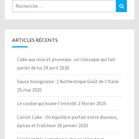
Rechercher :
Recher
ARTICLES RÉCENTS
Cake aux noix et pruneaux : un classique qui fait
parler de lui
19 avril 2026
Sauce bolognaise : L’Authentique Goût de l’Italie
25 mai 2025
Le cookie qui brave l’interdit
2 février 2025
Carrot Cake : Un équilibre parfait entre douceur,
épices et fraîcheur
26 janvier 2025
L’irrésistible symphonie des cookies tout