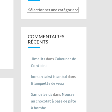
Listes
des
recettes
COMMENTAIRES
RÉCENTS
Jimelits
dans
Cakounet de
Conticini
korsan taksi istanbul
dans
Blanquette de veau
Samuelveids
dans
Mousse
au chocolat à base de pâte
à bombe