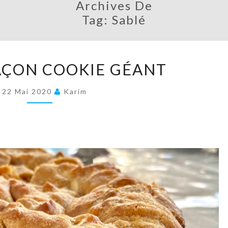
Archives De
Tag:
Sablé
GÂTEAU
AÇON COOKIE GÉANT
FAÇON
COOKIE
22 Mai 2020
Karim
GÉANT