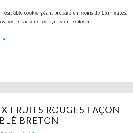
rrésistible cookie géant préparé en moins de 15 minutes.
os neurotransmetteurs, ils vont exploser.
passe…
TARTELETTE
UX FRUITS ROUGES FAÇON
AUX
BLÉ BRETON
FRUITS
ROUGES