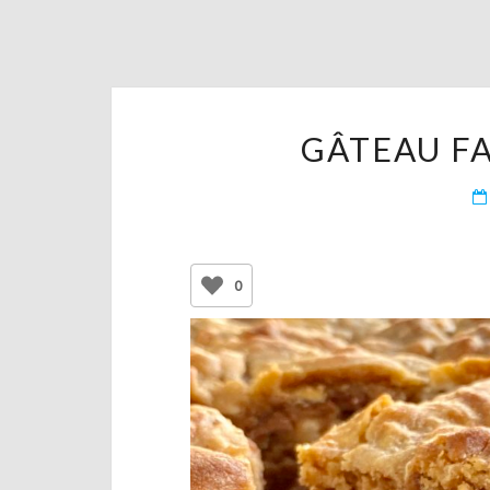
GÂTEAU F
0