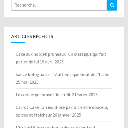
Rechercher :
Recher
ARTICLES RÉCENTS
Cake aux noix et pruneaux : un classique qui fait
parler de lui
19 avril 2026
Sauce bolognaise : L’Authentique Goût de l’Italie
25 mai 2025
Le cookie qui brave l’interdit
2 février 2025
Carrot Cake : Un équilibre parfait entre douceur,
épices et fraîcheur
26 janvier 2025
L’irrésistible symphonie des cookies tout