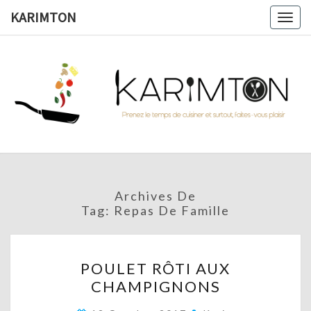
Skip
KARIMTON
Togg
to
navig
content
KARIMTO
Prenez
Le
Temps
De
Cuisiner
Et
Surtout,
Faites-
Vous
Archives De
Plaisir !
Tag:
Repas De Famille
POULET
POULET RÔTI AUX
RÔTI
CHAMPIGNONS
AUX
CHAMPIGNONS