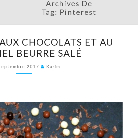
Archives De
Tag:
Pinterest
TARTELETTE
 AUX CHOCOLATS ET AU
AUX
EL BEURRE SALÉ
CHOCOLATS
ET
Septembre 2017
Karim
AU
CARAMEL
BEURRE
SALÉ