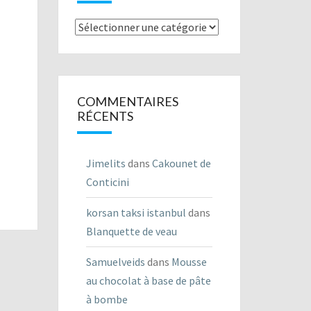
Listes
des
recettes
COMMENTAIRES
RÉCENTS
Jimelits
dans
Cakounet de
Conticini
korsan taksi istanbul
dans
Blanquette de veau
Samuelveids
dans
Mousse
au chocolat à base de pâte
à bombe