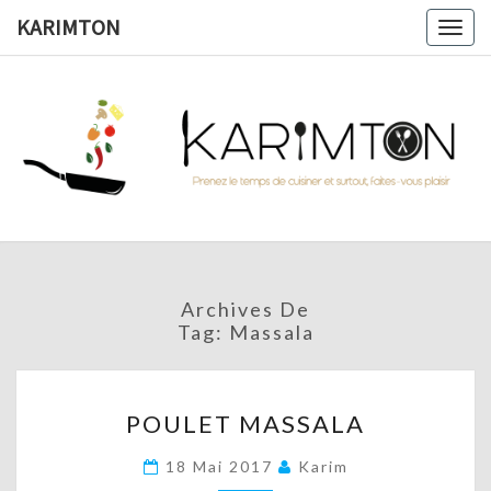
Skip
KARIMTON
Togg
to
navig
content
KARIMTO
Prenez
Le
Temps
De
Cuisiner
Et
Surtout,
Faites-
Vous
Archives De
Plaisir !
Tag:
Massala
POULET
POULET MASSALA
MASSALA
18 Mai 2017
Karim