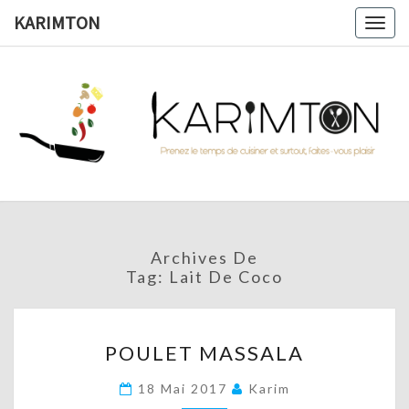
Skip
KARIMTON
Togg
to
navig
content
KARIMTO
Prenez
Le
Temps
De
Cuisiner
Et
Surtout,
Faites-
Vous
Archives De
Plaisir !
Tag:
Lait De Coco
POULET
POULET MASSALA
MASSALA
18 Mai 2017
Karim