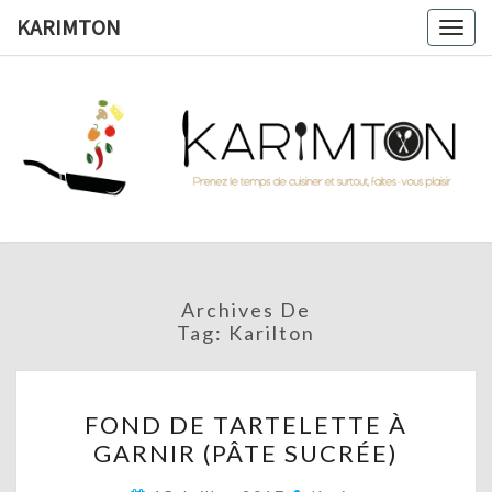
Skip
KARIMTON
Togg
to
navig
content
KARIMTO
Prenez
Le
Temps
De
Cuisiner
Et
Surtout,
Faites-
Vous
Archives De
Plaisir !
Tag:
Karilton
FOND
FOND DE TARTELETTE À
DE
GARNIR (PÂTE SUCRÉE)
TARTELETTE
À