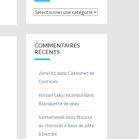
Listes
des
recettes
COMMENTAIRES
RÉCENTS
Jimelits
dans
Cakounet de
Conticini
korsan taksi istanbul
dans
Blanquette de veau
Samuelveids
dans
Mousse
au chocolat à base de pâte
à bombe