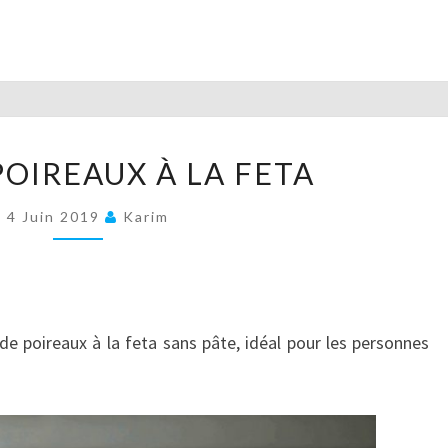
FLAN
POIREAUX À LA FETA
DE
POIREAUX
4 Juin 2019
Karim
À
LA
FETA
de poireaux à la feta sans pâte, idéal pour les personnes