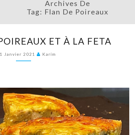
Archives De
Tag:
Flan De Poireaux
QUICHE
POIREAUX ET À LA FETA
AUX
POIREAUX
1 Janvier 2021
Karim
ET
À
LA
FETA