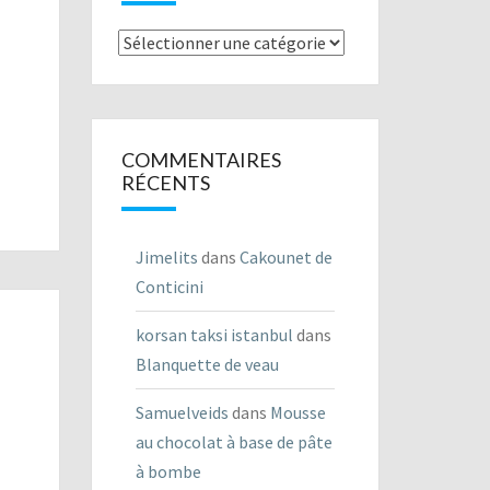
Listes
des
recettes
COMMENTAIRES
RÉCENTS
Jimelits
dans
Cakounet de
Conticini
korsan taksi istanbul
dans
Blanquette de veau
Samuelveids
dans
Mousse
au chocolat à base de pâte
à bombe