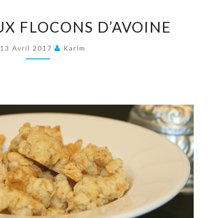
CRUMBLE
X FLOCONS D’AVOINE
AUX
FLOCONS
13 Avril 2017
Karim
D’AVOINE