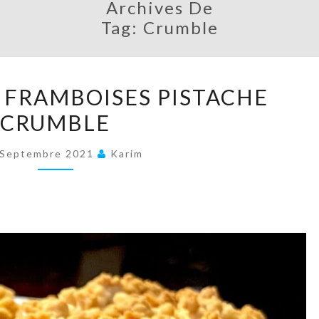
Archives De
Tag:
Crumble
TARTELETTES
 FRAMBOISES PISTACHE
FRAMBOISES
CRUMBLE
PISTACHE
CRUMBLE
 Septembre 2021
Karim