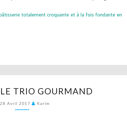
 pâtisserie totalement croquante et à la fois fondante en
IRRÉSISTIBLE
IBLE TRIO GOURMAND
TRIO
GOURMAND
28 Avril 2017
Karim