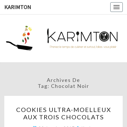
Skip
KARIMTON
Togg
to
navig
content
KARIMTO
Prenez
Le
Temps
De
Cuisiner
Et
Surtout,
Faites-
Vous
Archives De
Plaisir !
Tag:
Chocolat Noir
COOKIES
COOKIES ULTRA-MOELLEUX
ULTRA-
AUX TROIS CHOCOLATS
MOELLEUX
AUX