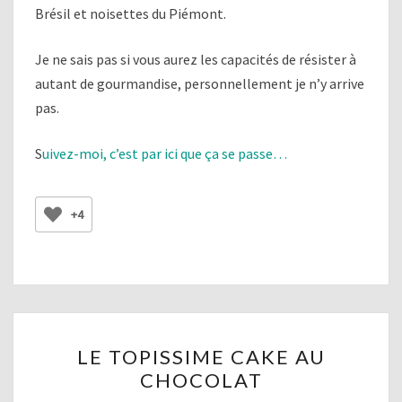
Brésil et noisettes du Piémont.
Je ne sais pas si vous aurez les capacités de résister à
autant de gourmandise, personnellement je n’y arrive
pas.
S
uivez-moi, c’est par ici que ça se passe…
+4
LE
LE TOPISSIME CAKE AU
TOPISSIME
CHOCOLAT
CAKE