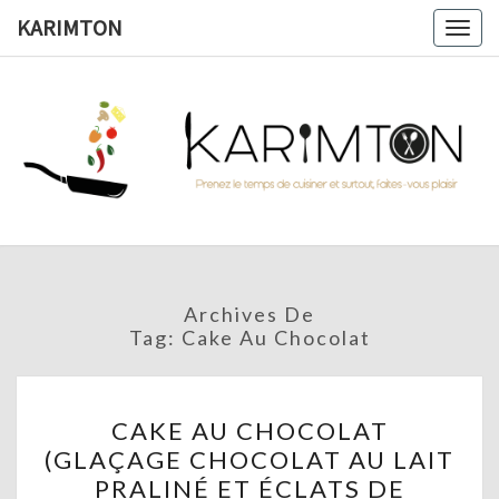
Skip
KARIMTON
Togg
to
navig
content
KARIMTO
Prenez
Le
Temps
De
Cuisiner
Et
Surtout,
Faites-
Vous
Archives De
Plaisir !
Tag:
Cake Au Chocolat
CAKE
CAKE AU CHOCOLAT
AU
(GLAÇAGE CHOCOLAT AU LAIT
CHOCOLAT
PRALINÉ ET ÉCLATS DE
(GLAÇAGE