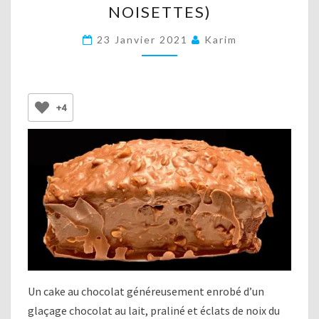
NOISETTES)
CHOCOLAT
AU
23 Janvier 2021
Karim
LAIT
PRALINÉ
ET
+4
ÉCLATS
DE
NOISETTES)
Un cake au chocolat généreusement enrobé d’un
glaçage chocolat au lait, praliné et éclats de noix du