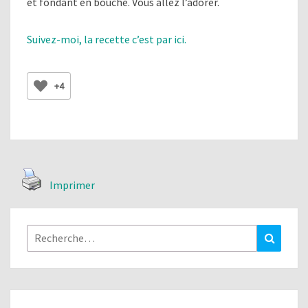
et fondant en bouche. Vous allez l’adorer.
Suivez-moi, la recette c’est par ici.
+4
Imprimer
Rechercher :
Recher