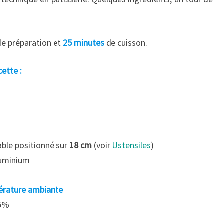
de préparation et
25 minutes
de cuisson.
ette :
ble positionné sur
18 cm
(voir
Ustensiles
)
luminium
pérature ambiante
65%