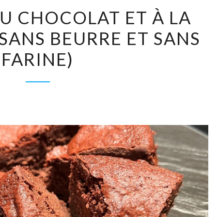
LE
AU CHOCOLAT ET À LA
GÂTEAU
SANS BEURRE ET SANS
AU
CHOCOLAT
FARINE)
ET
À
LA
COURGETTE
(SANS
BEURRE
ET
SANS
FARINE)