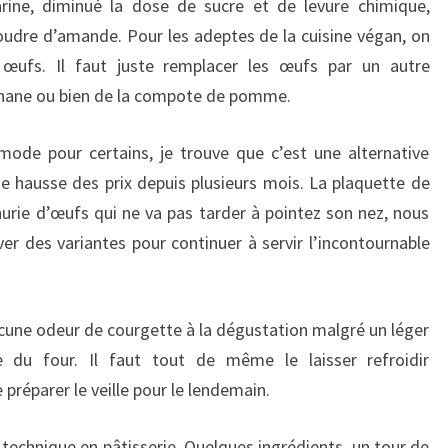
farine, diminué la dose de sucre et de levure chimique,
poudre d’amande. Pour les adeptes de la cuisine végan, on
 œufs. Il faut juste remplacer les œufs par un autre
 banane ou bien de la compote de pomme.
 mode pour certains, je trouve que c’est une alternative
e hausse des prix depuis plusieurs mois. La plaquette de
énurie d’œufs qui ne va pas tarder à pointez son nez, nous
ver des variantes pour continuer à servir l’incontournable
ucune odeur de courgette à la dégustation malgré un léger
 du four. Il faut tout de même le laisser refroidir
 préparer le veille pour le lendemain.
technique en pâtisserie. Quelques ingrédients, un tour de