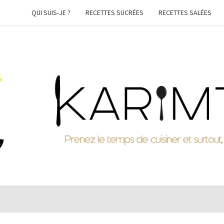
QUI SUIS-JE ?
RECETTES SUCRÉES
RECETTES SALÉES
KARI
Prenez
Le
Temps
De
Cuisiner
Et
Surtout,
Faites-
Vous
Plaisir !