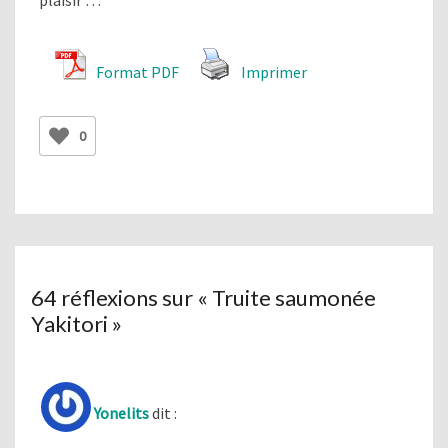
plaisir …
Format PDF
Imprimer
0
64 réflexions sur «
Truite saumonée
Yakitori
»
Yonelits
dit :