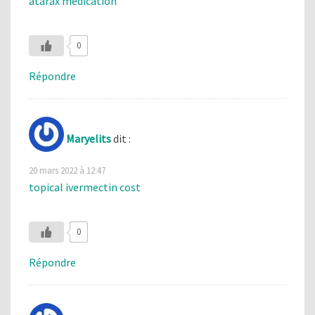
atarax medication
0
Répondre
Maryelits
dit :
20 mars 2022 à 12:47
topical ivermectin cost
0
Répondre