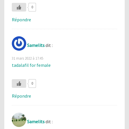
0
Répondre
Samelits
dit :
31 mars 2022 à 17:45
tadalafil for female
0
Répondre
Samelits
dit :